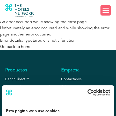
Solicita una demo
An error occurred while showing the error page
Unfortunately an error occurred and while showing the error
page another error occurred
Error details: TypeError: e is not a function
Go back to home
Productos
Empresa
BenchDirect™
Contáctanos
Conversión y personalización
Sobre nosotros
Personalización predictiva
Nuestros clientes
SafeDirect
Partner program
Connect AI
Trabaja con nosotros
Esta página web usa cookies