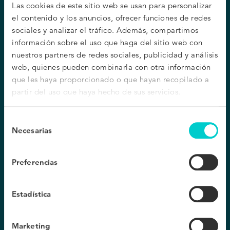
KITT
Prensa
Las cookies de este sitio web se usan para personalizar
Business intelligence
FAQ
el contenido y los anuncios, ofrecer funciones de redes
sociales y analizar el tráfico. Además, compartimos
Recursos
Precio
información sobre el uso que haga del sitio web con
nuestros partners de redes sociales, publicidad y análisis
Boletín
Precio
web, quienes pueden combinarla con otra información
Blog
Calcula tu ROI
que les haya proporcionado o que hayan recopilado a
Casos de éxito
partir del uso que haya hecho de sus servicios.
Guías
Síguenos
Webinars
Selección
Necesarias
de
consentimiento
Preferencias
Oficinas
Barcelona
Ciudad de México
Estadística
Muntaner 262, 3º.
Campos Eliseos 400,
08021 Barcelona, Spain
Lomas de Chapultepec III
+34 93 585 1900
Secc,
Marketing
Miguel Hidalgo