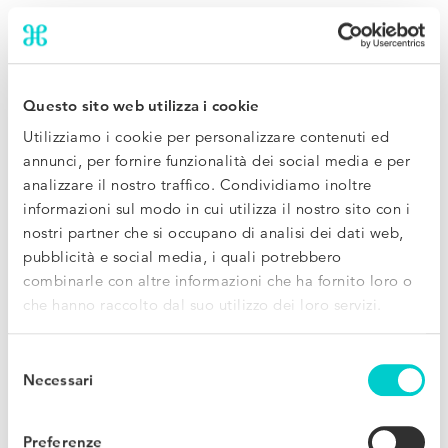
I nostri riconoscimenti
Questo sito web utilizza i cookie
Siamo orgogliosi di essere stati premiati per le nostre
Utilizziamo i cookie per personalizzare contenuti ed
annunci, per fornire funzionalità dei social media e per
innovazioni di prodotto, per la nostra rapida crescita e per
analizzare il nostro traffico. Condividiamo inoltre
la nostra cultura di lavoro unica nel suo genere. Ecco
informazioni sul modo in cui utilizza il nostro sito con i
alcuni dei premi che abbiamo ricevuto.
nostri partner che si occupano di analisi dei dati web,
pubblicità e social media, i quali potrebbero
combinarle con altre informazioni che ha fornito loro o
che hanno raccolto dal suo utilizzo dei loro servizi.
Selezione
Necessari
del
consenso
Preferenze