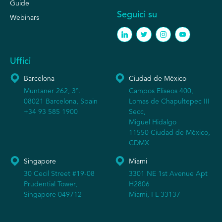
Guide
Seguici su
Webinars
Uffici
Barcelona
Ciudad de México
Muntaner 262, 3º.
Campos Eliseos 400,
08021 Barcelona, Spain
Lomas de Chapultepec III
+34 93 585 1900
Secc,
Miguel Hidalgo
11550 Ciudad de México,
CDMX
Singapore
Miami
30 Cecil Street #19-08
3301 NE 1st Avenue Apt
Prudential Tower,
H2806
Singapore 049712
Miami, FL 33137