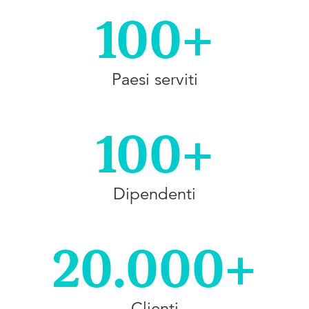
100+
Paesi serviti
100+
Dipendenti
20.000+
Clienti