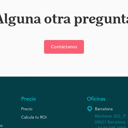
Alguna otra pregunt
Contáctanos
Precio
Oficinas
Precio
Barcelona
Muntaner 262, 3º.
Calcula tu ROI
08021 Barcelona, 
to