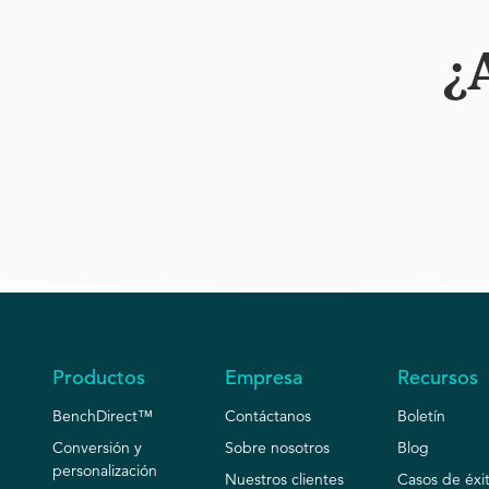
¿
Productos
Empresa
Recursos
BenchDirect™
Contáctanos
Boletín
Conversión y
Sobre nosotros
Blog
personalización
Nuestros clientes
Casos de éxi