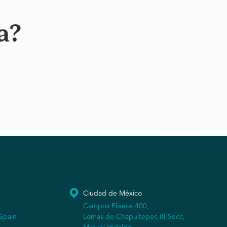
a?
Ciudad de México
Campos Eliseos 400,
Spain
Lomas de Chapultepec III Secc,