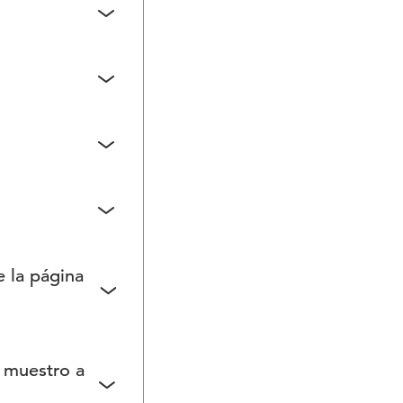
arlas.
tas en más de
dad de la web.
a.
e a todas las
e la página
tan solo se
 muestro a
cómo se ven