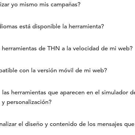
lizar yo mismo mis campañas?
ier momento puedes acceder a tus campañas y edit
diomas está disponible la herramienta?
are permite mostrar los mensajes y las herramien
s herramientas de THN a la velocidad de mi web?
ferentes.
ción de nuestro script no debería afectar la veloci
tible con la versión móvil de mi web?
 se lanza una vez cargado el contenido de la págin
 nuestras herramientas se adaptan automáticament
s las herramientas que aparecen en el simulador d
: móvil, tablet y desktop.
 y personalización?
olución es mucho más completa. En la simulación 
alizar el diseño y contenido de los mensajes que
 ejemplos básicos para que tengas una idea de 