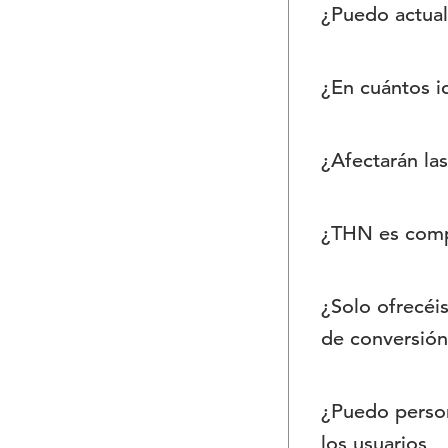
¿Puedo actua
Sí, en cualqu
¿En cuántos i
Nuestro softw
¿Afectarán la
30 idiomas di
No, la instala
¿THN es compa
El script sólo
Por supuesto,
¿Solo ofrecéi
versiones web
de conversión
No, nuestra s
¿Puedo person
muestran unos
los usuarios