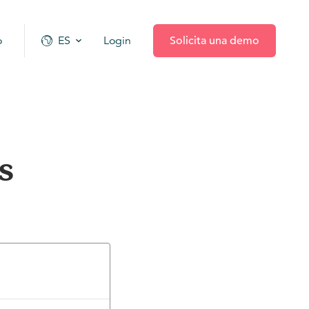
o
ES
Login
Solicita una demo
s