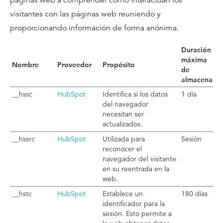
páginas web a comprender cómo interactúan los
visitantes con las páginas web reuniendo y
proporcionando información de forma anónima.
Duración
máxima
Nombre
Proveedor
Propósito
de
almacenami
__hssc
HubSpot
Identifica si los datos
1 día
del navegador
necesitan ser
actualizados.
__hssrc
HubSpot
Utilizada para
Sesión
reconocer el
navegador del visitante
en su reentrada en la
web.
__hstc
HubSpot
Establece un
180 días
identificador para la
sesión. Esto permite a