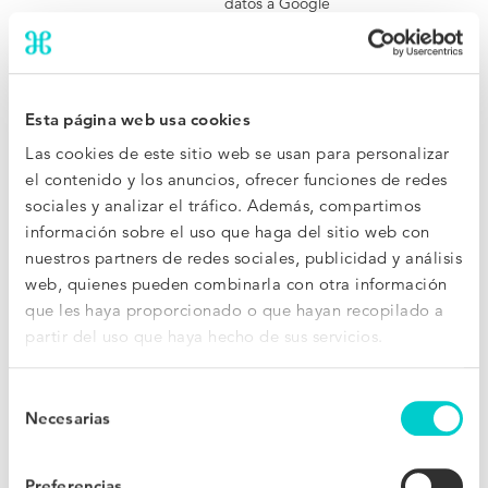
datos a Google
Analytics sobre el
dispositivo del visitante
y su comportamiento.
Rastrea al visitante a
través de dispositivos y
Esta página web usa cookies
canales de marketing.
Las cookies de este sitio web se usan para personalizar
hs-cta-
The Hotels
Se utiliza para rastrear
Persisten
el contenido y los anuncios, ofrecer funciones de redes
interactions#
Network
las interacciones con
te
sociales y analizar el tráfico. Además, compartimos
cta [x3]
los elementos de
información sobre el uso que haga del sitio web con
llamada a la acción
(CTA) de un sitio web.
nuestros partners de redes sociales, publicidad y análisis
La cookie registra
web, quienes pueden combinarla con otra información
cuándo un usuario
que les haya proporcionado o que hayan recopilado a
visualiza o hace clic en
partir del uso que haya hecho de sus servicios.
un CTA de HubSpot,
de modo que la
plataforma pueda
Selección
medir el rendimiento y
Necesarias
de
evitar mostrar
consentimiento
repetidamente la
misma llamada a la
Preferencias