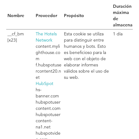
Duración
máxima
Nombre
Proveedor
Propósito
de
almacenami
__cf_bm
The Hotels
Esta cookie se utiliza
1 día
[x23]
Network
para distinguir entre
content.myli
humanos y bots. Esto
ghthouse.co
es beneficioso para la
m
web con el objeto de
f.hubspotuse
elaborar informes
rcontent20.n
válidos sobre el uso de
et
su web.
HubSpot
hs-
banner.com
hubspotuser
content.com
hubspotuser
content-
na1.net
hubspotvide