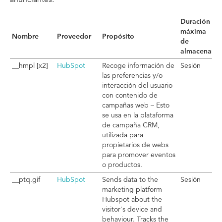
Duración
máxima
Nombre
Proveedor
Propósito
de
almacenami
__hmpl [x2]
HubSpot
Recoge información de
Sesión
las preferencias y/o
interacción del usuario
con contenido de
campañas web – Esto
se usa en la plataforma
de campaña CRM,
utilizada para
propietarios de webs
para promover eventos
o productos.
__ptq.gif
HubSpot
Sends data to the
Sesión
marketing platform
Hubspot about the
visitor's device and
behaviour. Tracks the