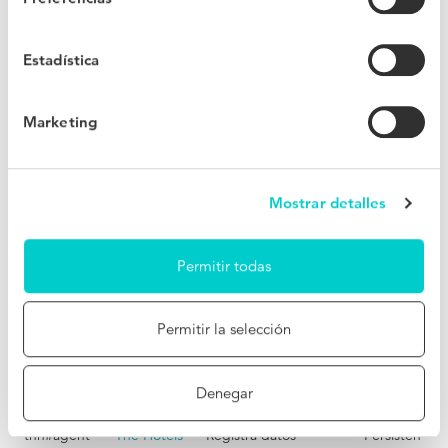
acción.
hubspotutk
HubSpot
Establece un
180 días
identificador para la
Estadística
sesión. Esto permite a
la web obtener datos
del comportamiento
Marketing
del visitante con
propósitos estadísticos.
personalizati
Twitter Inc.
Almacena un
400 días
Mostrar detalles
on_id
identificador único
utilizado por Twitter
para personalizar el
Permitir todas
contenido y medir el
rendimiento
publicitario en sitios
web que integran
Permitir la selección
funciones de Twitter,
como tweets
incrustados o botones
Denegar
para compartir.
thn#agent
The Hotels
Registra datos
Persisten