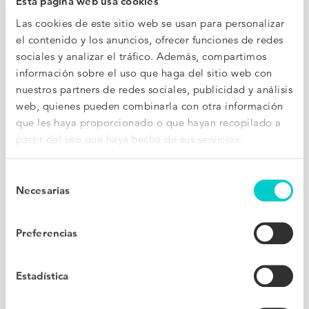
Esta página web usa cookies
panel de control cómo aumentan tus conversiones y
Las cookies de este sitio web se usan para personalizar
reservas desde el primer día.
el contenido y los anuncios, ofrecer funciones de redes
sociales y analizar el tráfico. Además, compartimos
información sobre el uso que haga del sitio web con
32
%
nuestros partners de redes sociales, publicidad y análisis
web, quienes pueden combinarla con otra información
que les haya proporcionado o que hayan recopilado a
partir del uso que haya hecho de sus servicios.
Incremento medio de las reservas
Selección
Necesarias
de
20x
consentimiento
Preferencias
ROI
Estadística